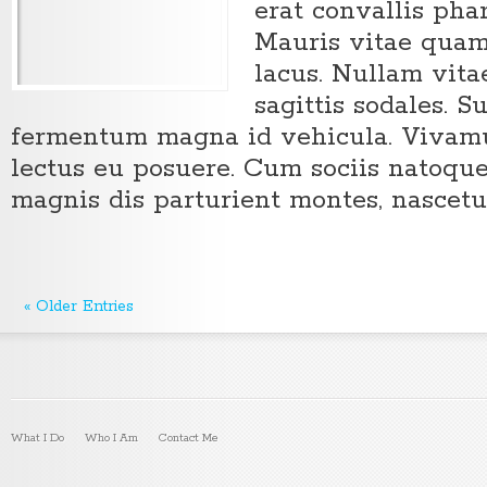
erat convallis pha
Mauris vitae quam
lacus. Nullam vit
sagittis sodales. S
fermentum magna id vehicula. Vivamus
lectus eu posuere. Cum sociis natoqu
magnis dis parturient montes, nascetu
« Older Entries
What I Do
Who I Am
Contact Me