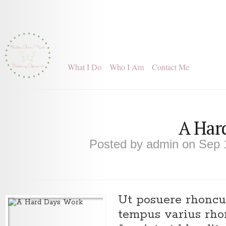
What I Do
Who I Am
Contact Me
A Har
Posted by
admin
on Sep 
Ut posuere rhoncu
tempus varius rhon