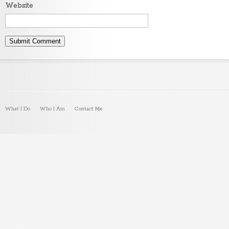
Website
What I Do
Who I Am
Contact Me