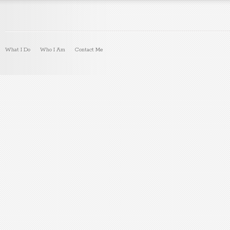
What I Do
Who I Am
Contact Me