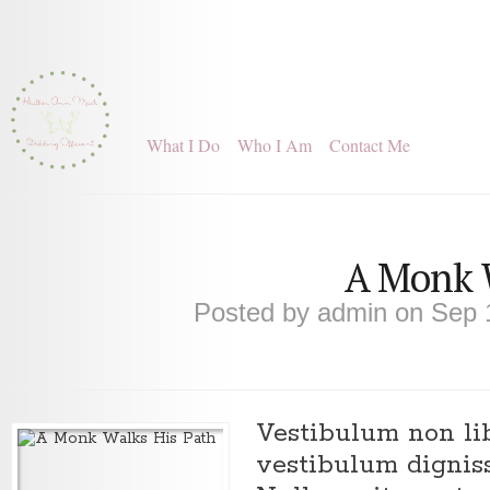
What I Do
Who I Am
Contact Me
A Monk 
Posted by
admin
on Sep 
Vestibulum non li
vestibulum dignis