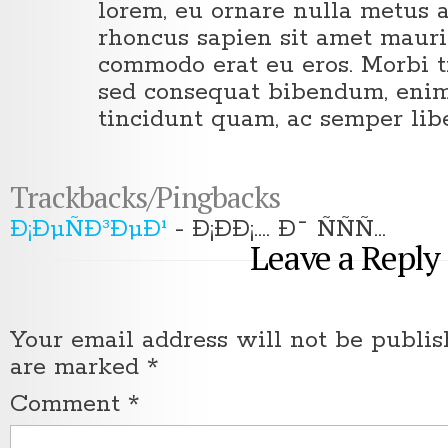
lorem, eu ornare nulla metus a
rhoncus sapien sit amet maur
commodo erat eu eros. Morbi tr
sed consequat bibendum, eni
tincidunt quam, ac semper libe
Trackbacks/Pingbacks
Ð¡ÐµÑÐ³ÐµÐ¹
- Ð¡ÐÐ¡.... Ð¯ ÑÑÑ...
Leave a Reply
Your email address will not be publis
are marked
*
Comment
*