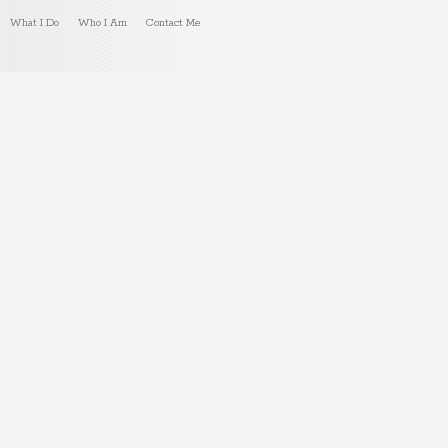
What I Do
Who I Am
Contact Me