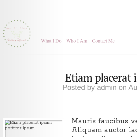
What I Do
Who I Am
Contact Me
Etiam placerat 
Posted by
admin
on Au
Mauris faucibus ve
Aliquam auctor lao